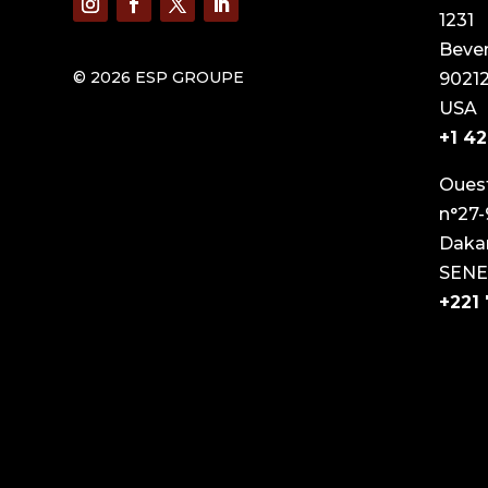
1231
Beverl
© 2026 ESP GROUPE
9021
USA
+1 4
Ouest
n°27-
Daka
SEN
+221