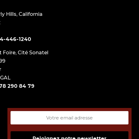
y Hills, California
2
24-446-1240
 Foire, Cité Sonatel
99
r
EGAL
 78 290 84 79
Email
(Required)