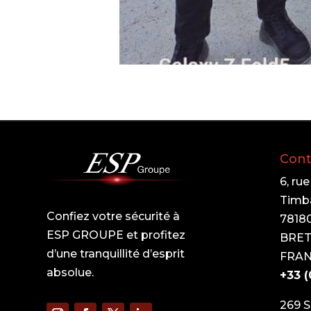
Cont
6, ru
Timb
Confiez votre sécurité à
7818
ESP GROUPE et profitez
BRE
d’une tranquillité d’esprit
FRA
absolue.
+33 (
269 S