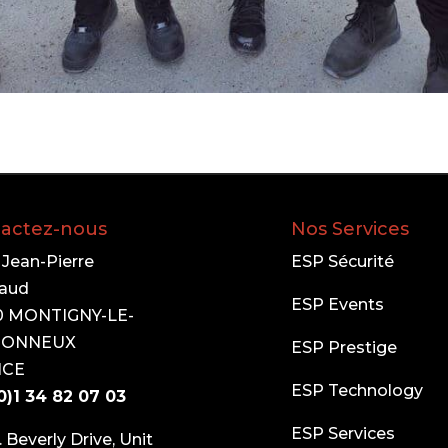
actez-nous
Nos Services
e Jean-Pierre
ESP Sécurité
aud
ESP Events
0 MONTIGNY-LE-
TONNEUX
ESP Prestige
NCE
ESP Technology
0)1 34 82 07 03
ESP Services
. Beverly Drive, Unit